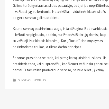
Galima turėti geriausias slides pasaulyje, bet jei jos neprižiūrėtos
– važiuosi lyg su lentomis. Ir atvirkščiai – vidutinės klasės slidės
po gero serviso gali nustebinti.
Kaune servisų pasirinkimas auga, ir tai džiugina. Bet svarbiausia
– ieškoti ne pigiausio, o tokio, kur žmonės iš tikrųjų domisi, kaip
tu važiuoji. Kur klausia klausimų. Kur „Fluxus” tipo mąstymas –
ne rinkodaros triukas, o tikras darbo principas.
Sezonas prasideda ne tada, kai pirmą kartą užsidedu slides. Jis
prasideda tada, kai nusprendžiu, kad šiemet važiuosiu geriau nei
pernai. O tam reikia pradėti nuo serviso, ne nuo bilietų į kalną.
SERVISAS
SPORTAS