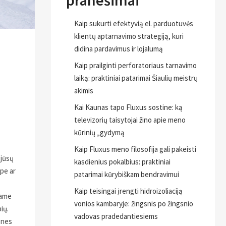
pranešimai
Kaip sukurti efektyvią el. parduotuvės
klientų aptarnavimo strategiją, kuri
didina pardavimus ir lojalumą
Kaip prailginti perforatoriaus tarnavimo
laiką: praktiniai patarimai Šiaulių meistrų
akimis
Kai Kaunas tapo Fluxus sostine: ką
televizorių taisytojai žino apie meno
kūrinių „gydymą
Kaip Fluxus meno filosofija gali pakeisti
 jūsų
kasdienius pokalbius: praktiniai
mpe ar
patarimai kūrybiškam bendravimui
Kaip teisingai įrengti hidroizoliaciją
jame
vonios kambaryje: žingsnis po žingsnio
ių.
vadovas pradedantiesiems
ones