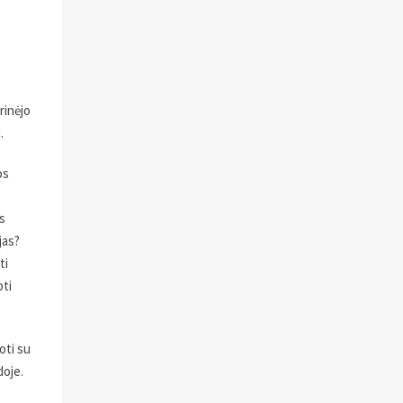
rinėjo
.
os
s
jas?
ti
pti
oti su
doje.