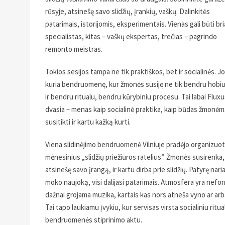
rūsyje, atsinešę savo slidžių, įrankių, vaškų. Dalinkitės
patarimais, istorijomis, eksperimentais. Vienas gali būti br
specialistas, kitas – vaškų ekspertas, trečias – pagrindo
remonto meistras.
Tokios sesijos tampa ne tik praktiškos, bet ir socialinės. J
kuria bendruomenę, kur žmonės susiję ne tik bendru hobiu
ir bendru ritualu, bendru kūrybiniu procesu. Tai labai Fluxu
dvasia – menas kaip socialinė praktika, kaip būdas žmonėm
susitikti ir kartu kažką kurti.
Viena slidinėjimo bendruomenė Vilniuje pradėjo organizuot
mėnesinius „slidžių priežiūros ratelius”. Žmonės susirenka,
atsinešę savo įrangą, ir kartu dirba prie slidžių. Patyrę naria
moko naujoką, visi dalijasi patarimais. Atmosfera yra nefor
dažnai grojama muzika, kartais kas nors atneša vyno ar arb
Tai tapo laukiamu įvykiu, kur servisas virsta socialiniu ritua
bendruomenės stiprinimo aktu.