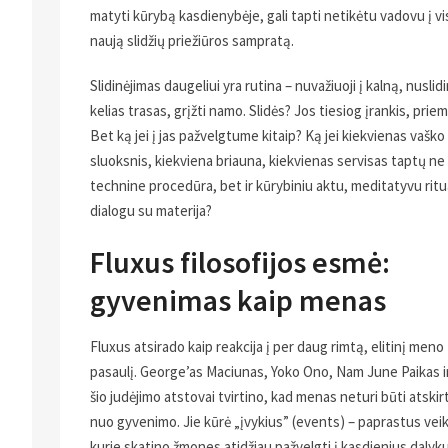
matyti kūrybą kasdienybėje, gali tapti netikėtu vadovu į vis
naują slidžių priežiūros sampratą.
Slidinėjimas daugeliui yra rutina – nuvažiuoji į kalną, nuslidi
kelias trasas, grįžti namo. Slidės? Jos tiesiog įrankis, prie
Bet ką jei į jas pažvelgtume kitaip? Ką jei kiekvienas vaško
sluoksnis, kiekviena briauna, kiekvienas servisas taptų ne 
technine procedūra, bet ir kūrybiniu aktu, meditatyvu ritu
dialogu su materija?
Fluxus filosofijos esmė:
.
gyvenimas kaip menas
Fluxus atsirado kaip reakcija į per daug rimtą, elitinį meno
pasaulį. George’as Maciunas, Yoko Ono, Nam June Paikas ir 
šio judėjimo atstovai tvirtino, kad menas neturi būti atskir
nuo gyvenimo. Jie kūrė „įvykius” (events) – paprastus vei
kurie skatino žmones atidžiau pažvelgti į kasdienius dalyku