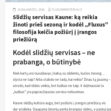
16 BALANDŽIO, 2026
FLUXUSMINISTERIJA.LT
Slidžių servisas Kaune: ką reikia
žinoti prieš sezoną ir kodėl „Fluxus”
filosofija keičia požiūrį į įrangos
priežiūrą
Kodėl slidžių servisas – ne
prabanga, o būtinybė
Kiek kartų esi nuvažiavęs į kalną su slidėmis, kurios tiesiog…
slysta ne taip? Arba stabdo ne tada, kai reikia? Žinau tą jausmą –
atrodo, kad slidės veikia, bet kažkas ne taip. Ir dažniausiai ta
„kažkas” yra paprasčiausias serviso nebuvimas.
Kaune slidžių kultūra auga, bet požiūris į įrangos priežiūrą vis
dar atsilieka. Dauguma žmonių perka brangias slides, o paskui ja