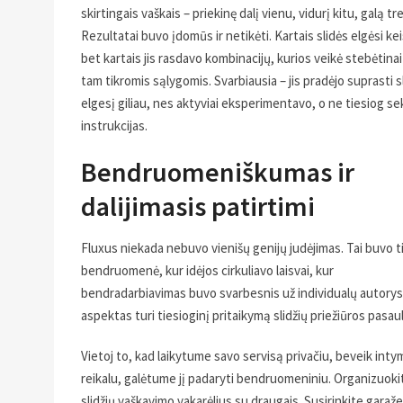
skirtingais vaškais – priekinę dalį vienu, vidurį kitu, galą tre
Rezultatai buvo įdomūs ir netikėti. Kartais slidės elgėsi kei
bet kartais jis rasdavo kombinacijų, kurios veikė stebėtinai
tam tikromis sąlygomis. Svarbiausia – jis pradėjo suprasti s
elgesį giliau, nes aktyviai eksperimentavo, o ne tiesiog se
instrukcijas.
Bendruomeniškumas ir
dalijimasis patirtimi
Fluxus niekada nebuvo vienišų genijų judėjimas. Tai buvo t
bendruomenė, kur idėjos cirkuliavo laisvai, kur
bendradarbiavimas buvo svarbesnis už individualų autoryst
aspektas turi tiesioginį pritaikymą slidžių priežiūros pasaul
Vietoj to, kad laikytume savo servisą privačiu, beveik inty
reikalu, galėtume jį padaryti bendruomeniniu. Organizuoki
slidžių vaškavimo vakarėlius su draugais. Susirinkite garaže