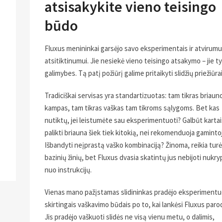
atsisakykite vieno teisingo
būdo
Fluxus menininkai garsėjo savo eksperimentais ir atvirumu
atsitiktinumui. Jie nesiekė vieno teisingo atsakymo – jie ty
galimybes. Tą patį požiūrį galime pritaikyti slidžių priežiūrai
Tradiciškai servisas yra standartizuotas: tam tikras briaun
kampas, tam tikras vaškas tam tikroms sąlygoms. Bet kas
nutiktų, jei leistumėte sau eksperimentuoti? Galbūt kartai
palikti briauna šiek tiek kitokią, nei rekomenduoja gaminto
Išbandyti neįprastą vaško kombinaciją? Žinoma, reikia turė
bazinių žinių, bet Fluxus dvasia skatintų jus nebijoti nukry
nuo instrukcijų.
Vienas mano pažįstamas slidininkas pradėjo eksperimentu
skirtingais vaškavimo būdais po to, kai lankėsi Fluxus paro
Jis pradėjo vaškuoti slidės ne visą vienu metu, o dalimis,