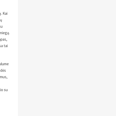
. Kai
ių
su
sniegą.
apas,
sa tai
bulume
idės
imus,
io su