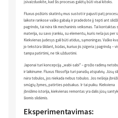
įsivaizduokite, kad šis procesas galėtų būti visai kitoks.
Fluxus požiūris skatintų mus sustoti ir pajusti patį procesą
laikote rankose vaško gabalą ir pradedote jį tepti ant slidž
pagrindo, tai nėra tik mechaninis veiksmas. Tai kontaktas 
materija, su savo įrankiu, su elementu, kuris neša jus per 
Kiekvienas judesys gali būti atidus, sąmoningas. Vaško kv
jo tekstūra šildant, būdas, kuriuo jis įsigeria į pagrindą – vi
tampa patirtimi, ne tik užduotimi.
Japonai turi koncepciją „wabi-sabi” – grožio radimą neto
ir laikinume. Fluxus filosofija turi panašių atspalvių. Jūsų sl
nėra tobulos, jos niekada nebus tobulos. Jos nešioja įbrėž
smūgių žymes, patirties pėdsakus. Ir tai puiku. Kiekviena
įbrėžimo istorija, kiekvienas remontas yra dalis jūsų santyk
šiomis slidėmis.
Eksperimentavimas: