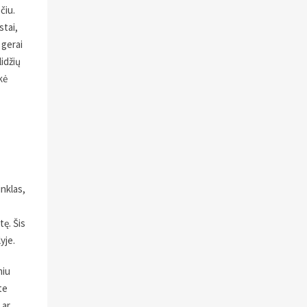
čiu.
stai,
 gerai
lidžių
kė
inklas,
ę. Šis
yje.
miu
te
 ar