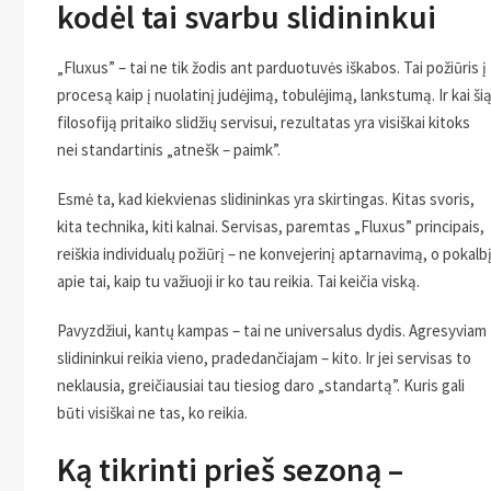
kodėl tai svarbu slidininkui
„Fluxus” – tai ne tik žodis ant parduotuvės iškabos. Tai požiūris į
procesą kaip į nuolatinį judėjimą, tobulėjimą, lankstumą. Ir kai ši
filosofiją pritaiko slidžių servisui, rezultatas yra visiškai kitoks
nei standartinis „atnešk – paimk”.
Esmė ta, kad kiekvienas slidininkas yra skirtingas. Kitas svoris,
kita technika, kiti kalnai. Servisas, paremtas „Fluxus” principais,
reiškia individualų požiūrį – ne konvejerinį aptarnavimą, o pokalb
apie tai, kaip tu važiuoji ir ko tau reikia. Tai keičia viską.
Pavyzdžiui, kantų kampas – tai ne universalus dydis. Agresyviam
slidininkui reikia vieno, pradedančiajam – kito. Ir jei servisas to
neklausia, greičiausiai tau tiesiog daro „standartą”. Kuris gali
būti visiškai ne tas, ko reikia.
Ką tikrinti prieš sezoną –