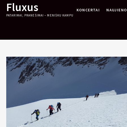
Fluxus
Skip
KONCERTAI
NAUJIEN
to
PATARIMAI, PRANEŠIMAI – MENIŠKU KAMPU
content