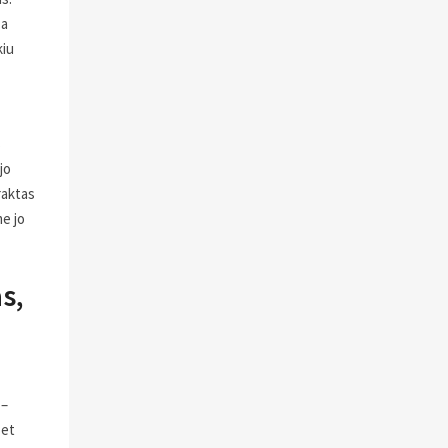
 a
kiu
s
jo
 raktas
e jo
s,
 –
Bet