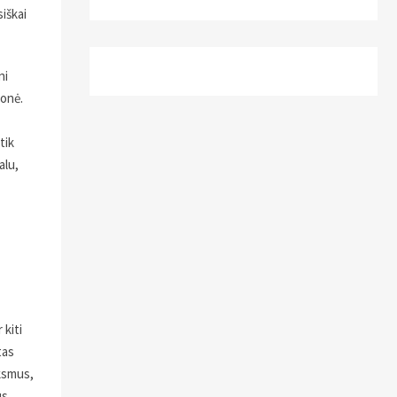
iškai
ni
monė.
tik
alu,
kiti
tas
ksmus,
s.