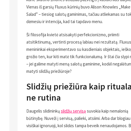
Vienas iš garsių Fluxus kūrinių buvo Alison Knowles „Make
Salad” – tiesiog salotų gaminimas, tačiau atliekamas su to
dėmesiu ir intencija, kad tai tapdavo menu.
ą
Ši filosofija kvietė atsisakyti perfekcionizmo, priimti
atsitiktinumą, vertinti procesą labiau nei rezultatą. Fluxu
menininkai eksperimentavo su kasdieniais objektais, ieško
grožio ten, kur kiti matė tik funkcionalumą. Ir štai čia slypi
– jei galime matyti meną salotų gaminime, kodėl negalėtum
į
matyti slidžių priežiūroje?
Slidžių priežiūra kaip rituala
ne rutina
Daugelis slidininkų
slidžių servisą
suvokia kaip nemalonią
būtinybę. Nuveži į servisą, palieki, atsiimi. Arba dar blogiau
visiškai ignoruoji, kol slidės tampa beveik nenaudojamos. 