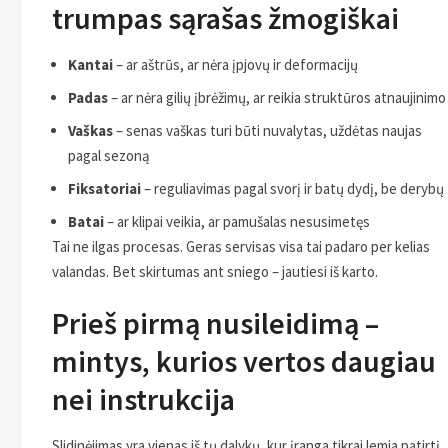
trumpas sąrašas žmogiškai
Kantai
– ar aštrūs, ar nėra įpjovų ir deformacijų
Padas
– ar nėra gilių įbrėžimų, ar reikia struktūros atnaujinimo
Vaškas
– senas vaškas turi būti nuvalytas, uždėtas naujas
pagal sezoną
Fiksatoriai
– reguliavimas pagal svorį ir batų dydį, be derybų
Batai
– ar klipai veikia, ar pamušalas nesusimetęs
Tai ne ilgas procesas. Geras servisas visa tai padaro per kelias
valandas. Bet skirtumas ant sniego – jautiesi iš karto.
Prieš pirmą nusileidimą –
mintys, kurios vertos daugiau
nei instrukcija
Slidinėjimas yra vienas iš tų dalykų, kur įranga tikrai lemia patirtį.