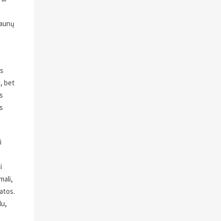
iaunų
os
, bet
s
s
i
i
mali,
atos.
lu,