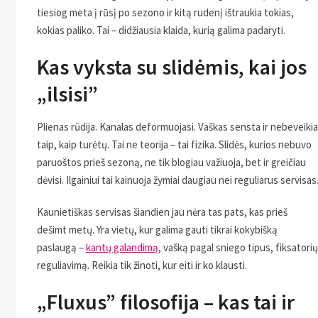
tiesiog meta į rūsį po sezono ir kitą rudenį ištraukia tokias,
kokias paliko. Tai – didžiausia klaida, kurią galima padaryti.
Kas vyksta su slidėmis, kai jos
„ilsisi”
Plienas rūdija. Kanalas deformuojasi. Vaškas sensta ir nebeveikia
taip, kaip turėtų. Tai ne teorija – tai fizika. Slidės, kurios nebuvo
paruoštos prieš sezoną, ne tik blogiau važiuoja, bet ir greičiau
dėvisi. Ilgainiui tai kainuoja žymiai daugiau nei reguliarus servisas
Kaunietiškas servisas šiandien jau nėra tas pats, kas prieš
dešimt metų. Yra vietų, kur galima gauti tikrai kokybišką
paslaugą –
kantų galandimą
, vašką pagal sniego tipus, fiksatorių
reguliavimą. Reikia tik žinoti, kur eiti ir ko klausti.
„Fluxus” filosofija – kas tai ir