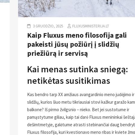
3 GRUODŽIO, 2025
FLUXUSMINISTERIJA.LT
Kaip Fluxus meno filosofija gali
pakeisti jūsų požiūrį į slidžių
priežiūrą ir servisą
Kai menas sutinka sniegą:
netikėtas susitikimas
Kas bendro tarp XX amžiaus avangardinio meno judėjimo ir
slidžių, kurios šiuo metu tikriausiai stovi kažkur garažo ka
balkone? Iš pirmo žvilgsnio – nieko. Bet jei sustotume ir
pamąstytume giliau, kaip tai darė Fluxus menininkai šešta
dešimtmetyje, galėtume atrasti stebinančiai daug bendryb
Fluxus filosofija, kuri kvestionavo meno ribas ir kviete žm
s