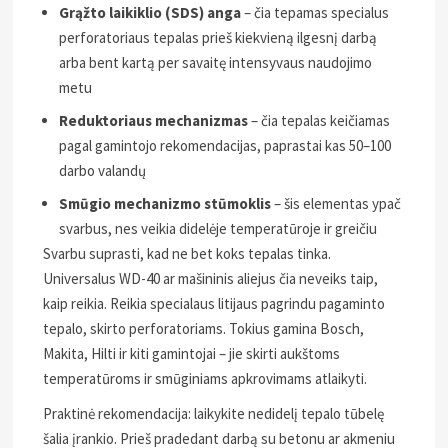
Grąžto laikiklio (SDS) anga
– čia tepamas specialus
perforatoriaus tepalas prieš kiekvieną ilgesnį darbą
arba bent kartą per savaitę intensyvaus naudojimo
metu
Reduktoriaus mechanizmas
– čia tepalas keičiamas
pagal gamintojo rekomendacijas, paprastai kas 50–100
darbo valandų
Smūgio mechanizmo stūmoklis
– šis elementas ypač
svarbus, nes veikia didelėje temperatūroje ir greičiu
Svarbu suprasti, kad ne bet koks tepalas tinka.
Universalus WD-40 ar mašininis aliejus čia neveiks taip,
kaip reikia. Reikia specialaus litijaus pagrindu pagaminto
tepalo, skirto perforatoriams. Tokius gamina Bosch,
Makita, Hilti ir kiti gamintojai – jie skirti aukštoms
temperatūroms ir smūginiams apkrovimams atlaikyti.
Praktinė rekomendacija: laikykite nedidelį tepalo tūbelę
šalia įrankio. Prieš pradedant darbą su betonu ar akmeniu