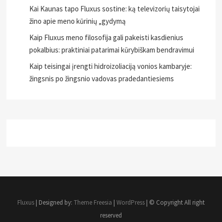
Kai Kaunas tapo Fluxus sostine: ką televizorių taisytojai
žino apie meno kūrinių „gydymą
Kaip Fluxus meno filosofija gali pakeisti kasdienius
pokalbius: praktiniai patarimai kūrybiškam bendravimui
Kaip teisingai įrengti hidroizoliaciją vonios kambaryje:
žingsnis po žingsnio vadovas pradedantiesiems
Fluxus
| Designed by:
Theme Freesia
|
WordPress
| © Copyright All right
reserved