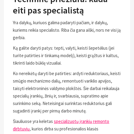
eiti pas specialistą
Yra dalykų, kuriuos galima padaryti pačiam, ir dalykų,
kuriems reikia specialisto. Riba čia gana aiški, nors ne visi ją
gerbia.
Ką galite daryti patys: tepti, valyti, keisti šepetėlius (jei
turite patirties ir tinkamą modelį), keisti grąžtus ir kaltus,
tikrinti laido būklę vizualiai.
Ko nereikėtų daryti be patirties: ardyti reduktoriaus, keisti
smūgio mechanizmo dalių, remontuoti variklio apvijos,
taisyti elektroninės valdymo plokštės. Šie darbai reikalauja
specialių įrankių, žinių ir, svarbiausia, supratimo apie
surinkimo seką. Neteisingai surinktas reduktorius gali
sugadinti įrankį per pirmą darbo minutę.
Šiauliuose yra keletas
specializuotų įrankių remonto
dirbtuvių
, kurios dirba su profesionalios klasės