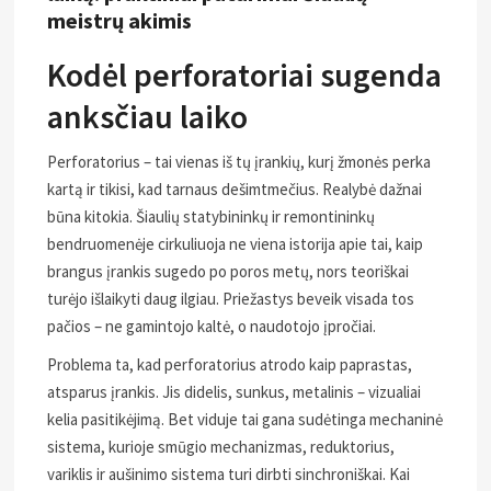
meistrų akimis
Kodėl perforatoriai sugenda
anksčiau laiko
Perforatorius – tai vienas iš tų įrankių, kurį žmonės perka
kartą ir tikisi, kad tarnaus dešimtmečius. Realybė dažnai
būna kitokia. Šiaulių statybininkų ir remontininkų
bendruomenėje cirkuliuoja ne viena istorija apie tai, kaip
brangus įrankis sugedo po poros metų, nors teoriškai
turėjo išlaikyti daug ilgiau. Priežastys beveik visada tos
pačios – ne gamintojo kaltė, o naudotojo įpročiai.
Problema ta, kad perforatorius atrodo kaip paprastas,
atsparus įrankis. Jis didelis, sunkus, metalinis – vizualiai
kelia pasitikėjimą. Bet viduje tai gana sudėtinga mechaninė
sistema, kurioje smūgio mechanizmas, reduktorius,
variklis ir aušinimo sistema turi dirbti sinchroniškai. Kai