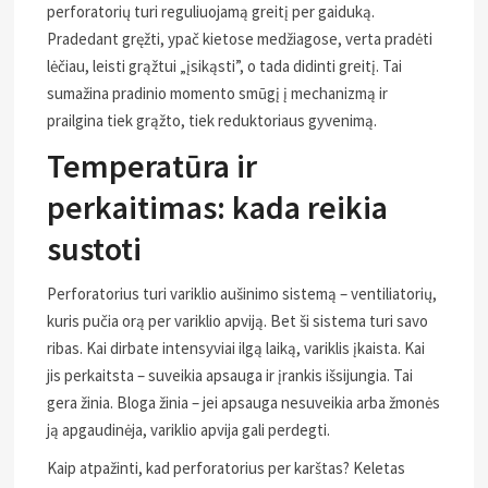
perforatorių turi reguliuojamą greitį per gaiduką.
Pradedant gręžti, ypač kietose medžiagose, verta pradėti
lėčiau, leisti grąžtui „įsikąsti”, o tada didinti greitį. Tai
sumažina pradinio momento smūgį į mechanizmą ir
prailgina tiek grąžto, tiek reduktoriaus gyvenimą.
Temperatūra ir
perkaitimas: kada reikia
sustoti
Perforatorius turi variklio aušinimo sistemą – ventiliatorių,
kuris pučia orą per variklio apviją. Bet ši sistema turi savo
ribas. Kai dirbate intensyviai ilgą laiką, variklis įkaista. Kai
jis perkaitsta – suveikia apsauga ir įrankis išsijungia. Tai
gera žinia. Bloga žinia – jei apsauga nesuveikia arba žmonės
ją apgaudinėja, variklio apvija gali perdegti.
Kaip atpažinti, kad perforatorius per karštas? Keletas