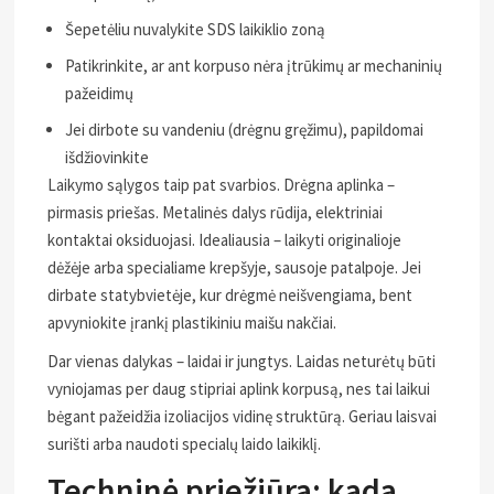
Šepetėliu nuvalykite SDS laikiklio zoną
Patikrinkite, ar ant korpuso nėra įtrūkimų ar mechaninių
pažeidimų
Jei dirbote su vandeniu (drėgnu gręžimu), papildomai
išdžiovinkite
Laikymo sąlygos taip pat svarbios. Drėgna aplinka –
pirmasis priešas. Metalinės dalys rūdija, elektriniai
kontaktai oksiduojasi. Idealiausia – laikyti originalioje
dėžėje arba specialiame krepšyje, sausoje patalpoje. Jei
dirbate statybvietėje, kur drėgmė neišvengiama, bent
apvyniokite įrankį plastikiniu maišu nakčiai.
Dar vienas dalykas – laidai ir jungtys. Laidas neturėtų būti
vyniojamas per daug stipriai aplink korpusą, nes tai laikui
bėgant pažeidžia izoliacijos vidinę struktūrą. Geriau laisvai
surišti arba naudoti specialų laido laikiklį.
Techninė priežiūra: kada