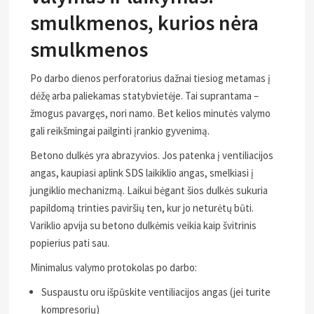
smulkmenos, kurios nėra
smulkmenos
Po darbo dienos perforatorius dažnai tiesiog metamas į
dėžę arba paliekamas statybvietėje. Tai suprantama –
žmogus pavargęs, nori namo. Bet kelios minutės valymo
gali reikšmingai pailginti įrankio gyvenimą.
Betono dulkės yra abrazyvios. Jos patenka į ventiliacijos
angas, kaupiasi aplink SDS laikiklio angas, smelkiasi į
jungiklio mechanizmą. Laikui bėgant šios dulkės sukuria
papildomą trinties paviršių ten, kur jo neturėtų būti.
Variklio apvija su betono dulkėmis veikia kaip švitrinis
popierius pati sau.
Minimalus valymo protokolas po darbo:
Suspaustu oru išpūskite ventiliacijos angas (jei turite
kompresorių)