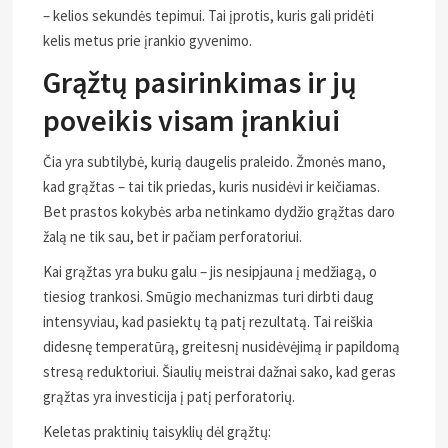
– kelios sekundės tepimui. Tai įprotis, kuris gali pridėti
kelis metus prie įrankio gyvenimo.
Grąžtų pasirinkimas ir jų
poveikis visam įrankiui
Čia yra subtilybė, kurią daugelis praleido. Žmonės mano,
kad grąžtas – tai tik priedas, kuris nusidėvi ir keičiamas.
Bet prastos kokybės arba netinkamo dydžio grąžtas daro
žalą ne tik sau, bet ir pačiam perforatoriui.
Kai grąžtas yra buku galu – jis nesipjauna į medžiagą, o
tiesiog trankosi. Smūgio mechanizmas turi dirbti daug
intensyviau, kad pasiektų tą patį rezultatą. Tai reiškia
didesnę temperatūrą, greitesnį nusidėvėjimą ir papildomą
stresą reduktoriui. Šiaulių meistrai dažnai sako, kad geras
grąžtas yra investicija į patį perforatorių.
Keletas praktinių taisyklių dėl grąžtų: