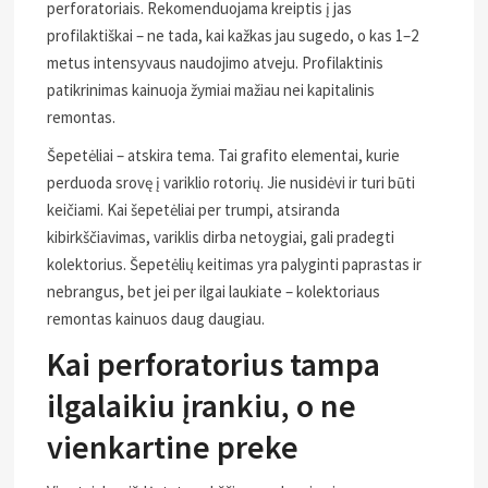
perforatoriais. Rekomenduojama kreiptis į jas
profilaktiškai – ne tada, kai kažkas jau sugedo, o kas 1–2
metus intensyvaus naudojimo atveju. Profilaktinis
patikrinimas kainuoja žymiai mažiau nei kapitalinis
remontas.
Šepetėliai – atskira tema. Tai grafito elementai, kurie
perduoda srovę į variklio rotorių. Jie nusidėvi ir turi būti
keičiami. Kai šepetėliai per trumpi, atsiranda
kibirkščiavimas, variklis dirba netoygiai, gali pradegti
kolektorius. Šepetėlių keitimas yra palyginti paprastas ir
nebrangus, bet jei per ilgai laukiate – kolektoriaus
remontas kainuos daug daugiau.
Kai perforatorius tampa
ilgalaikiu įrankiu, o ne
vienkartine preke