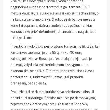
Visa tai, kas išdėstyta aukščiau, veda prie vienos
pagrindinės minties: perforatorius gali tarnauti 10–15
metų ir daugiau, jei su juo elgiamasi kaip su mechanizmu, o
ne kaip su vartojimo preke. Šiauliuose dirbantys meistrai,
kurie tai supranta, dažnai naudoja tuos pačius įrankius,
kuriuos pirko prieš dešimtmetį. Jie neatrodo naujais, bet
dirba patikimai.
Investicija į kokybišką perforatorių turi prasmę tik tada, kai
kartu investuojama į jo priežiūrą. Pirkti 400 eurų
kainuojantį Hilti ar Bosch profesionalų įrankį ir tada jo
netepti, valyti ir laikyti netinkamomis sąlygomis – tai
ekonomiškai nelogiška. Tuo tarpu net ir vidutinės klasės
perforatorius, tinkamai prižiūrimas, gali pranokti
brangesnį, bet apleistą.
Praktiškai tai reiškia: sukurkite savo priežiūros rutiną. Ji
neturi būti sudėtinga. Penkios minutės po darbo valymo,
tepimas prieš intensyvų darbą, reguliarus šepetėlių