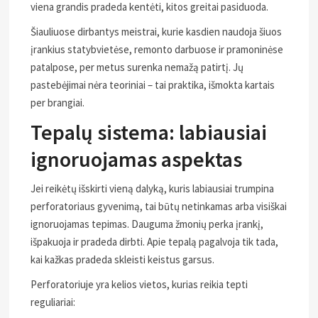
viena grandis pradeda kentėti, kitos greitai pasiduoda.
Šiauliuose dirbantys meistrai, kurie kasdien naudoja šiuos
įrankius statybvietėse, remonto darbuose ir pramoninėse
patalpose, per metus surenka nemažą patirtį. Jų
pastebėjimai nėra teoriniai – tai praktika, išmokta kartais
per brangiai.
Tepalų sistema: labiausiai
ignoruojamas aspektas
Jei reikėtų išskirti vieną dalyką, kuris labiausiai trumpina
perforatoriaus gyvenimą, tai būtų netinkamas arba visiškai
ignoruojamas tepimas. Dauguma žmonių perka įrankį,
išpakuoja ir pradeda dirbti. Apie tepalą pagalvoja tik tada,
kai kažkas pradeda skleisti keistus garsus.
Perforatoriuje yra kelios vietos, kurias reikia tepti
reguliariai: