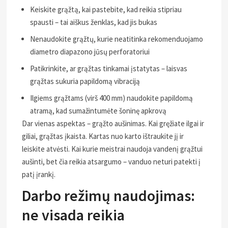
Keiskite grąžtą, kai pastebite, kad reikia stipriau
spausti – tai aiškus ženklas, kad jis bukas
Nenaudokite grąžtų, kurie neatitinka rekomenduojamo
diametro diapazono jūsų perforatoriui
Patikrinkite, ar grąžtas tinkamai įstatytas – laisvas
grąžtas sukuria papildomą vibraciją
Ilgiems grąžtams (virš 400 mm) naudokite papildomą
atramą, kad sumažintumėte šoninę apkrovą
Dar vienas aspektas – grąžto aušinimas. Kai gręžiate ilgai ir
giliai, grąžtas įkaista. Kartas nuo karto ištraukite jį ir
leiskite atvėsti. Kai kurie meistrai naudoja vandenį grąžtui
aušinti, bet čia reikia atsargumo – vanduo neturi patekti į
patį įrankį.
Darbo režimų naudojimas:
ne visada reikia