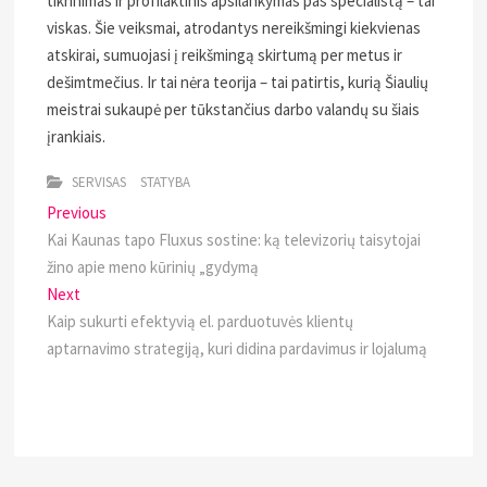
tikrinimas ir profilaktinis apsilankymas pas specialistą – tai
viskas. Šie veiksmai, atrodantys nereikšmingi kiekvienas
atskirai, sumuojasi į reikšmingą skirtumą per metus ir
dešimtmečius. Ir tai nėra teorija – tai patirtis, kurią Šiaulių
meistrai sukaupė per tūkstančius darbo valandų su šiais
įrankiais.
SERVISAS
STATYBA
Navigacija
Previous
Previous
post:
Kai Kaunas tapo Fluxus sostine: ką televizorių taisytojai
tarp
žino apie meno kūrinių „gydymą
įrašų
Next
Next
post:
Kaip sukurti efektyvią el. parduotuvės klientų
aptarnavimo strategiją, kuri didina pardavimus ir lojalumą