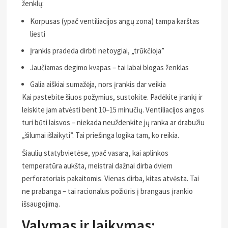
ženklų:
Korpusas (ypač ventiliacijos angų zona) tampa karštas
liesti
Įrankis pradeda dirbti netoygiai, „trūkčioja”
Jaučiamas degimo kvapas – tai labai blogas ženklas
Galia aiškiai sumažėja, nors įrankis dar veikia
Kai pastebite šiuos požymius, sustokite. Padėkite įrankį ir
leiskite jam atvėsti bent 10–15 minučių. Ventiliacijos angos
turi būti laisvos – niekada neuždenkite jų ranka ar drabužiu
„šilumai išlaikyti”. Tai priešinga logika tam, ko reikia.
Šiaulių statybvietėse, ypač vasarą, kai aplinkos
temperatūra aukšta, meistrai dažnai dirba dviem
perforatoriais pakaitomis. Vienas dirba, kitas atvėsta. Tai
ne prabanga – tai racionalus požiūris į brangaus įrankio
išsaugojimą.
Valymas ir laikymas: