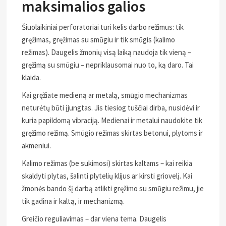
maksimalios galios
Šiuolaikiniai perforatoriai turi kelis darbo režimus: tik
gręžimas, gręžimas su smūgiu ir tik smūgis (kalimo
režimas). Daugelis žmonių visą laiką naudoja tik vieną –
gręžimą su smūgiu – nepriklausomai nuo to, ką daro. Tai
klaida.
Kai gręžiate medieną ar metalą, smūgio mechanizmas
neturėtų būti įjungtas. Jis tiesiog tuščiai dirba, nusidėvi ir
kuria papildomą vibraciją. Medienai ir metalui naudokite tik
gręžimo režimą. Smūgio režimas skirtas betonui, plytoms ir
akmeniui.
Kalimo režimas (be sukimosi) skirtas kaltams – kai reikia
skaldyti plytas, šalinti plytelių klijus ar kirsti griovelį. Kai
žmonės bando šį darbą atlikti gręžimo su smūgiu režimu, jie
tik gadina ir kaltą, ir mechanizmą.
Greičio reguliavimas – dar viena tema. Daugelis