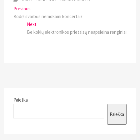
Navigacija
Previous
Previous
post:
Kodėl svarbūs nemokami koncertai?
tarp
Next
Next
įrašų
post:
Be kokių elektronikos prietaisų neapsieina renginiai
Paieška
Paieška