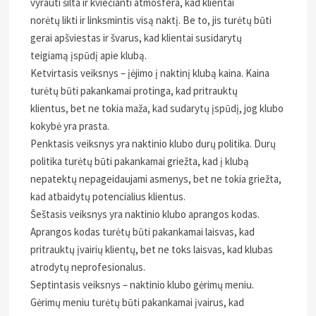
vyrauti šilta ir kviečianti atmosfera, kad klientai
norėtų likti ir linksmintis visą naktį. Be to, jis turėtų būti
gerai apšviestas ir švarus, kad klientai susidarytų
teigiamą įspūdį apie klubą.
Ketvirtasis veiksnys – įėjimo į naktinį klubą kaina. Kaina
turėtų būti pakankamai protinga, kad pritrauktų
klientus, bet ne tokia maža, kad sudarytų įspūdį, jog klubo
kokybė yra prasta.
Penktasis veiksnys yra naktinio klubo durų politika. Durų
politika turėtų būti pakankamai griežta, kad į klubą
nepatektų nepageidaujami asmenys, bet ne tokia griežta,
kad atbaidytų potencialius klientus.
Šeštasis veiksnys yra naktinio klubo aprangos kodas.
Aprangos kodas turėtų būti pakankamai laisvas, kad
pritrauktų įvairių klientų, bet ne toks laisvas, kad klubas
atrodytų neprofesionalus.
Septintasis veiksnys – naktinio klubo gėrimų meniu.
Gėrimų meniu turėtų būti pakankamai įvairus, kad