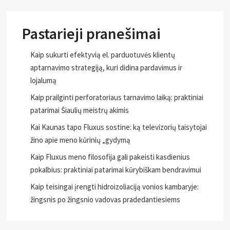
Pastarieji pranešimai
Kaip sukurti efektyvią el. parduotuvės klientų
aptarnavimo strategiją, kuri didina pardavimus ir
lojalumą
Kaip prailginti perforatoriaus tarnavimo laiką: praktiniai
patarimai Šiaulių meistrų akimis
Kai Kaunas tapo Fluxus sostine: ką televizorių taisytojai
žino apie meno kūrinių „gydymą
Kaip Fluxus meno filosofija gali pakeisti kasdienius
pokalbius: praktiniai patarimai kūrybiškam bendravimui
Kaip teisingai įrengti hidroizoliaciją vonios kambaryje:
žingsnis po žingsnio vadovas pradedantiesiems