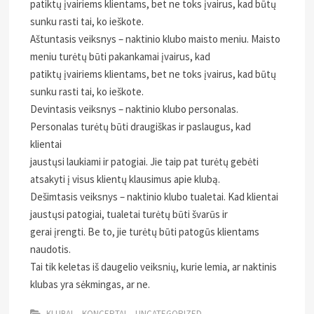
patiktų įvairiems klientams, bet ne toks įvairus, kad būtų
sunku rasti tai, ko ieškote.
Aštuntasis veiksnys – naktinio klubo maisto meniu. Maisto
meniu turėtų būti pakankamai įvairus, kad
patiktų įvairiems klientams, bet ne toks įvairus, kad būtų
sunku rasti tai, ko ieškote.
Devintasis veiksnys – naktinio klubo personalas.
Personalas turėtų būti draugiškas ir paslaugus, kad
klientai
jaustųsi laukiami ir patogiai. Jie taip pat turėtų gebėti
atsakyti į visus klientų klausimus apie klubą.
Dešimtasis veiksnys – naktinio klubo tualetai. Kad klientai
jaustųsi patogiai, tualetai turėtų būti švarūs ir
gerai įrengti. Be to, jie turėtų būti patogūs klientams
naudotis.
Tai tik keletas iš daugelio veiksnių, kurie lemia, ar naktinis
klubas yra sėkmingas, ar ne.
KLUBAI
KONCERTAI
UNCATEGORIZED