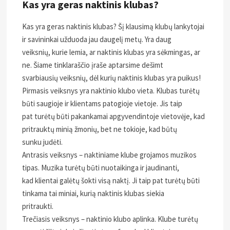
Kas yra geras naktinis klubas?
Kas yra geras naktinis klubas? Šį klausimą klubų lankytojai
ir savininkai užduoda jau daugelį metų. Yra daug
veiksnių, kurie lemia, ar naktinis klubas yra sėkmingas, ar
ne. Šiame tinklaraščio įraše aptarsime dešimt
svarbiausių veiksnių, dėl kurių naktinis klubas yra puikus!
Pirmasis veiksnys yra naktinio klubo vieta. Klubas turėtų
būti saugioje ir klientams patogioje vietoje. Jis taip
pat turėtų būti pakankamai apgyvendintoje vietovėje, kad
pritrauktų minią žmonių, bet ne tokioje, kad būtų
sunku judėti.
Antrasis veiksnys – naktiniame klube grojamos muzikos
tipas. Muzika turėtų būti nuotaikinga ir jaudinanti,
kad klientai galėtų šokti visą naktį. Ji taip pat turėtų būti
tinkama tai miniai, kurią naktinis klubas siekia
pritraukti.
Trečiasis veiksnys – naktinio klubo aplinka. Klube turėtų