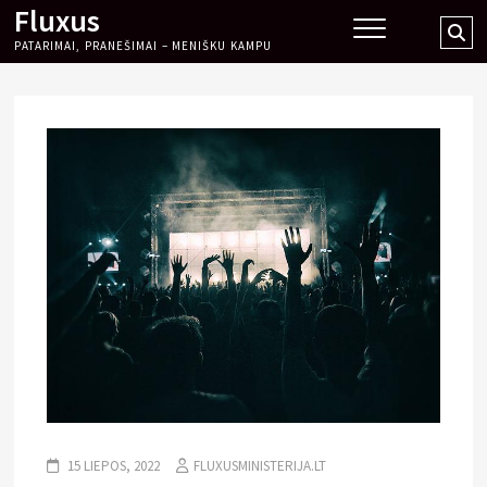
Fluxus
Skip
Se
to
PATARIMAI, PRANEŠIMAI – MENIŠKU KAMPU
…
content
15 LIEPOS, 2022
FLUXUSMINISTERIJA.LT