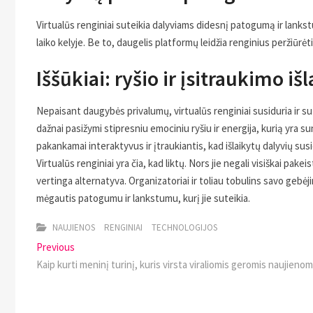
Virtualūs renginiai suteikia dalyviams didesnį patogumą ir lankstumą
laiko kelyje. Be to, daugelis platformų leidžia renginius peržiūrėti
Iššūkiai: ryšio ir įsitraukimo i
Nepaisant daugybės privalumų, virtualūs renginiai susiduria ir su t
dažnai pasižymi stipresniu emociniu ryšiu ir energija, kurią yra su
pakankamai interaktyvus ir įtraukiantis, kad išlaikytų dalyvių su
Virtualūs renginiai yra čia, kad liktų. Nors jie negali visiškai pake
vertinga alternatyva. Organizatoriai ir toliau tobulins savo gebėji
mėgautis patogumu ir lankstumu, kurį jie suteikia.
NAUJIENOS
RENGINIAI
TECHNOLOGIJOS
Navigacija
Previous
Previous
post:
Kaip kurti meninį turinį, kuris virsta viraliomis geromis naujieno
tarp
įrašų