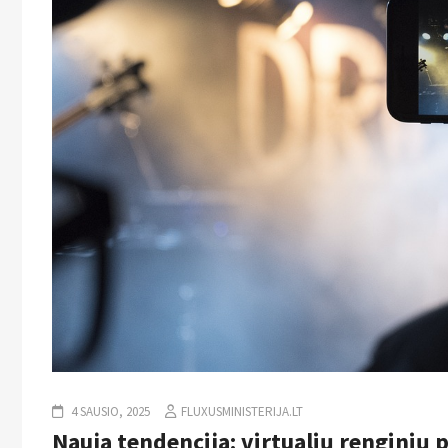
4 SAUSIO, 2025
FLUXUSMINISTERIJA.LT
Nauja tendencija: virtualių renginių 