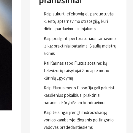
pranešimai
Kaip sukurti efektyvią el. parduotuvės
klientų aptarnavimo strategiją, kuri
didina pardavimus ir lojalumą
Kaip prailginti perforatoriaus tarnavimo
laiką: praktiniai patarimai Šiaulių meistrų
akimis
Kai Kaunas tapo Fluxus sostine: ką
televizorių taisytojai žino apie meno
kūrinių „gydymą
Kaip Fluxus meno filosofija gali pakeisti
kasdienius pokalbius: praktiniai
patarimai kūrybiškam bendravimui
Kaip teisingai įrengti hidroizoliaciją
vonios kambaryje: žingsnis po žingsnio
vadovas pradedantiesiems