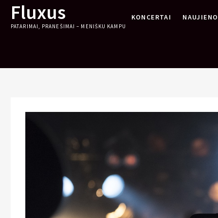
Fluxus
Skip
KONCERTAI
NAUJIEN
to
PATARIMAI, PRANEŠIMAI – MENIŠKU KAMPU
content