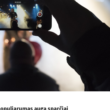
populiarumas auga sparčiai