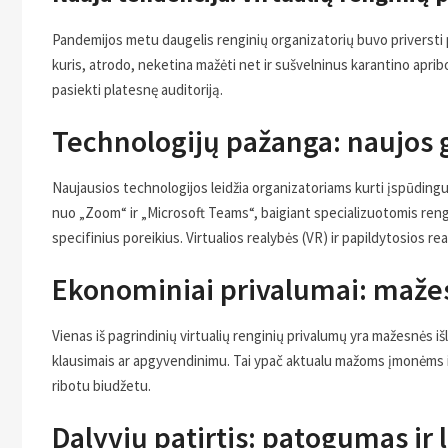
Pandemijos metu daugelis renginių organizatorių buvo priversti pe
kuris, atrodo, neketina mažėti net ir sušvelninus karantino apribo
pasiekti platesnę auditoriją.
Technologijų pažanga: naujos
Naujausios technologijos leidžia organizatoriams kurti įspūdingus
nuo „Zoom“ ir „Microsoft Teams“, baigiant specializuotomis rengi
specifinius poreikius. Virtualios realybės (VR) ir papildytosios rea
Ekonominiai privalumai: mažes
Vienas iš pagrindinių virtualių renginių privalumų yra mažesnės iš
klausimais ar apgyvendinimu. Tai ypač aktualu mažoms įmonėms ir
ribotu biudžetu.
Dalyvių patirtis: patogumas ir