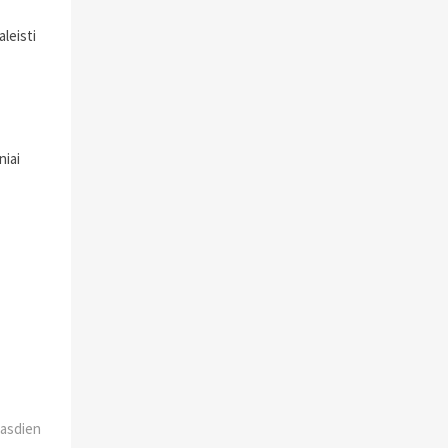
aleisti
niai
 kasdien