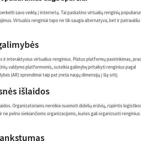
rkelti savo veiklą į internetą. Tai paskatino virtualių renginių populiaru
jimus. Virtualūs renginiai tapo ne tik saugia alternatyva, bet ir patraukli
 galimybės
 ir interaktyvius virtualius renginius. Platus platformų pasirinkimas, pr
nių valdymo platformomis, suteikia galimybę pritaikyti renginius pagal
lybės (AR) sprendimai taip pat įneša naujų dimensijų į šią sritį.
nės išlaidos
laidos. Organizatoriams nereikia nuomoti didelių erdvių, rūpintis logistiko
 ne pelno siekiančioms organizacijoms, kurios gali organizuoti renginius
 lankstumas