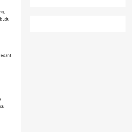
mą,
u būdu
adedant
s
 su