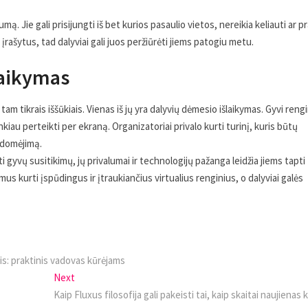
. Jie gali prisijungti iš bet kurios pasaulio vietos, nereikia keliauti ar pr
 įrašytus, tad dalyviai gali juos peržiūrėti jiems patogiu metu.
šlaikymas
am tikrais iššūkiais. Vienas iš jų yra dalyvių dėmesio išlaikymas. Gyvi rengi
nkiau perteikti per ekraną. Organizatoriai privalo kurti turinį, kuris būtų
sidomėjimą.
isti gyvų susitikimų, jų privalumai ir technologijų pažanga leidžia jiems tapti
mus kurti įspūdingus ir įtraukiančius virtualius renginius, o dalyviai galės
mis: praktinis vadovas kūrėjams
Next
Next
post:
Kaip Fluxus filosofija gali pakeisti tai, kaip skaitai naujienas