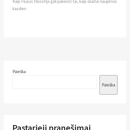
post:
Kaip Fluxus filosofija gali pakeisti tai, kaip skaitai naujienas
kasdien
Paieška
Paieška
Pastarieji pranešimai