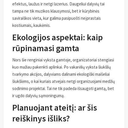
efektus, laužus ir netgi lazerius. Daugeliui dalyvių tai
tampa ne tik muzikos klausymosi, bet ir kūrybinės
saviraiškos vieta, kur galima pasipuošti neįprastais
kostiumais, kaukėmis.
Ekologijos aspektai: kaip
rūpinamasi gamta
Nors šie renginiai vyksta gamtoje, organizatoriai stengiasi
kuo mažiau pakenkti aplinkai. Po vakarėlių vyksta šiukšlių
tvarkymo akcijos, dalyviams dalinami ekologiški maišeliai
šiukšlėms, o kai kuriais atvejais netgi organizuojami medžių
sodinimo projektai. Tai ne tik padeda išsaugoti gamtą, bet
ir ugdo dalyvių sąmoningumą.
Planuojant ateitį: ar šis
reiškinys išliks?