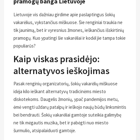
pramogų banga Lietuvoje
Lietuvoje vis dažniau girdime apie paslaptingus šokių
vakarėlius, vykstančius miškuose. Šie renginiai traukia ne
tik jaunimą, bet ir vyresnius žmones, ieškančius išskirtinių
pramogų. Kuo ypatingi šie vakarėliai ir kodėl jie tampa tokie
populiarūs?
Kaip viskas prasidėjo:
alternatyvos ieškojimas
Pasak renginių organizatorių, šokių vakarėlių miškuose
idėja kilo ieškant alternatyvų tradicinėms miesto
diskotekoms. Daugelis žmonių, ypač pandemijos metu,
ėmė vengti uždarų patalpų ir ieškojo naujų būdų linksmintis
bei bendrauti. Šokių vakarėliai gamtoje suteikia galimybę
ne tik mėgautis muzika, bet ir pabėgti nuo miesto
šurmulio, atsipalaiduoti gamtoje.