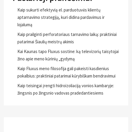
Kaip sukurti efektyvią el. parduotuvės klientų
aptarnavimo strategiją, kuri didina pardavimus ir
lojalumą
Kaip prailginti perforatoriaus tarnavimo laiką: praktiniai
patarimai Šiaulių meistrų akimis
Kai Kaunas tapo Fluxus sostine: ką televizorių taisytojai
žino apie meno kūrinių „gydymą
Kaip Fluxus meno filosofija gali pakeisti kasdienius
pokalbius: praktiniai patarimai kūrybiškam bendravimui
Kaip teisingai įrengti hidroizoliaciją vonios kambaryje:
žingsnis po žingsnio vadovas pradedantiesiems