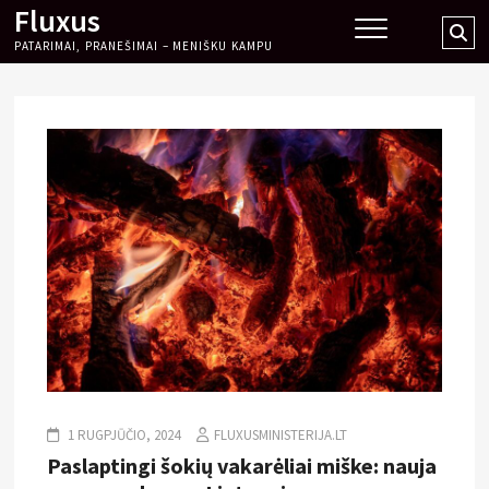
Fluxus
Skip
Se
to
PATARIMAI, PRANEŠIMAI – MENIŠKU KAMPU
…
content
1 RUGPJŪČIO, 2024
FLUXUSMINISTERIJA.LT
Paslaptingi šokių vakarėliai miške: nauja