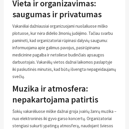
Vieta ir organizavimas:
saugumas ir privatumas
Vakarėliai dažniausiai organizuojami nuošaliuose miško
plotuose, kur nėra didelio žmonių judėjimo. Tačiau svarbu
paminėti, kad organizatoriai rūpinasi dalyvių saugumu:
informuojama apie galimus pavojus, pasirūpinama
medicinine pagalba ir netoliese budinčiais apsaugos
darbuotojais. Vakarėlių vietos dažnai laikomos paslaptyje
iki paskutinės minutės, kad būtų išvengta nepageidaujamų
svečių.
Muzika ir atmosfera:
nepakartojama patirtis
Šokių vakarėliuose miške dažnai groja įvairių žanrų muzika –
nuo elektroninės iki gyvo garso koncertų. Organizatoriai
stengiasi sukurti ypatingą atmosferą, naudojant šviesos