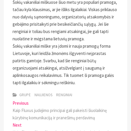
Šokių vakarėliai miškuose šiuo metu yra populiari pramoga,
tačiau kyla klausimas, ar jie išliks ilgalaikiai. Viskas priklauso
nuo dalyvių sąmoningumo, organizatorių atsakomybės ir
gebėjimo prisitaikyti prie besikeičiančių sąlygų. Jei šie
renginiai ir toliau bus rengiami atsakingai, jie gali tapti
nuolatine ir mėgstama lietuvių pramoga.
Šokių vakarėliai miške yra įdomi ir nauja pramogų forma
Lietuvoje, kuri leidžia žmonėms išgyventi neįprastas
patirtis gamtoje. Svarbu, kad šie renginiai būtų
organizuojami atsakingai, atsižvelgiant į saugumą ir
aplinkosaugos reikalavimus. Tik tuomet ši pramoga galės
tapti ilgalaikiu ir sėkmingu reiškiniu.
GRUPĖ
NAUJIENOS
RENGINIAI
Navigacija
Previous
Previous
post:
Kaip Fluxus judėjimo principai gali pakeisti šiuolaikinę
tarp
kūrybinę komunikaciją ir pranešimų perdavimą
įrašų
Next
Next