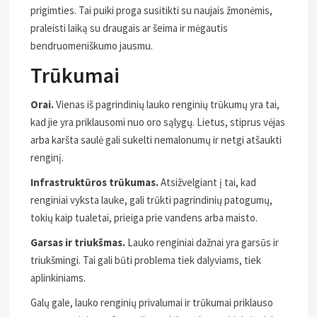
prigimties. Tai puiki proga susitikti su naujais žmonėmis,
praleisti laiką su draugais ar šeima ir mėgautis
bendruomeniškumo jausmu.
Trūkumai
Orai.
Vienas iš pagrindinių lauko renginių trūkumų yra tai,
kad jie yra priklausomi nuo oro sąlygų. Lietus, stiprus vėjas
arba karšta saulė gali sukelti nemalonumų ir netgi atšaukti
renginį.
Infrastruktūros trūkumas.
Atsižvelgiant į tai, kad
renginiai vyksta lauke, gali trūkti pagrindinių patogumų,
tokių kaip tualetai, prieiga prie vandens arba maisto.
Garsas ir triukšmas.
Lauko renginiai dažnai yra garsūs ir
triukšmingi. Tai gali būti problema tiek dalyviams, tiek
aplinkiniams.
Galų gale, lauko renginių privalumai ir trūkumai priklauso