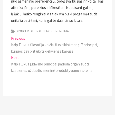
nuo asmeninių preferencijų, todėl svarbu pasirinkti tai, kas
atitinka jūsų poreikius ir lūkesčius. Nepaisant galimų
iššūkių, lauko renginiai vis tiek yra puiki proga mėgautis
unikalia patirtimi, kuria galite dalintis su kitais.
KONCERTAI
NAUJIENOS
RENGINIAI
Navigacija
Previous
Previous
post:
Kaip Fluxus filosofija keičia šiuolaikinį meną: 7 principai,
tarp
kuriuos gali pritaikyti kiekvienas kūrėjas
įrašų
Next
Next
post:
Kaip Fluxus judėjimo principai padeda organizuoti
kasdienes užduotis: meninė produktyvumo sistema