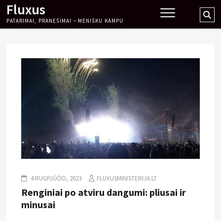
Fluxus
Skip
Se
to
PATARIMAI, PRANEŠIMAI – MENIŠKU KAMPU
…
content
4 RUGPJŪČIO, 2023
FLUXUSMINISTERIJA.LT
Renginiai po atviru dangumi: pliusai ir
minusai