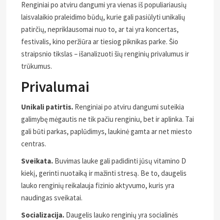
Renginiai po atviru dangumi yra vienas iš populiariausių
laisvalaikio praleidimo būdų, kurie gali pasiūlyti unikalių
patirčių, nepriklausomai nuo to, ar tai yra koncertas,
festivalis, kino peržiūra ar tiesiog piknikas parke. Šio
straipsnio tikslas – išanalizuoti šių renginių privalumus ir
trūkumus.
Privalumai
Unikali patirtis.
Renginiai po atviru dangumi suteikia
galimybę mėgautis ne tik pačiu renginiu, bet ir aplinka. Tai
gali būti parkas, paplūdimys, laukinė gamta ar net miesto
centras.
Sveikata.
Buvimas lauke gali padidinti jūsų vitamino D
kiekį, gerinti nuotaiką ir mažinti stresą. Be to, daugelis
lauko renginių reikalauja fizinio aktyvumo, kuris yra
naudingas sveikatai.
Socializacija.
Daugelis lauko renginių yra socialinės