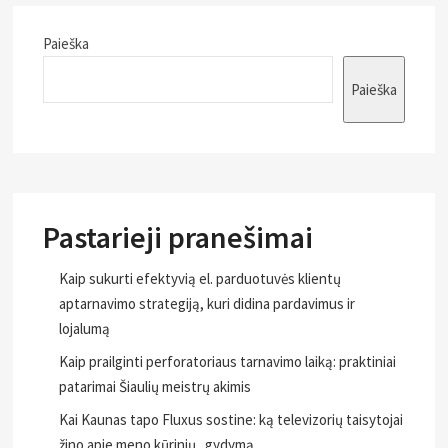
Paieška
Paieška
Pastarieji pranešimai
Kaip sukurti efektyvią el. parduotuvės klientų
aptarnavimo strategiją, kuri didina pardavimus ir
lojalumą
Kaip prailginti perforatoriaus tarnavimo laiką: praktiniai
patarimai Šiaulių meistrų akimis
Kai Kaunas tapo Fluxus sostine: ką televizorių taisytojai
žino apie meno kūrinių „gydymą