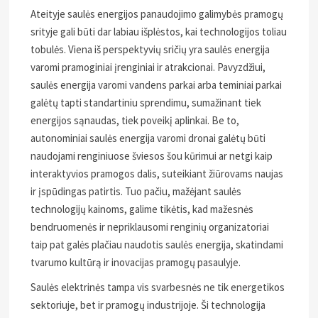
Ateityje saulės energijos panaudojimo galimybės pramogų
srityje gali būti dar labiau išplėstos, kai technologijos toliau
tobulės. Viena iš perspektyvių sričių yra saulės energija
varomi pramoginiai įrenginiai ir atrakcionai. Pavyzdžiui,
saulės energija varomi vandens parkai arba teminiai parkai
galėtų tapti standartiniu sprendimu, sumažinant tiek
energijos sąnaudas, tiek poveikį aplinkai. Be to,
autonominiai saulės energija varomi dronai galėtų būti
naudojami renginiuose šviesos šou kūrimui ar netgi kaip
interaktyvios pramogos dalis, suteikiant žiūrovams naujas
ir įspūdingas patirtis. Tuo pačiu, mažėjant saulės
technologijų kainoms, galime tikėtis, kad mažesnės
bendruomenės ir nepriklausomi renginių organizatoriai
taip pat galės plačiau naudotis saulės energija, skatindami
tvarumo kultūrą ir inovacijas pramogų pasaulyje.
Saulės elektrinės tampa vis svarbesnės ne tik energetikos
sektoriuje, bet ir pramogų industrijoje. Ši technologija