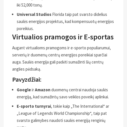
iki 52,000 tonų.
Universal Studios
Florida taip pat svarsto didelius
saulės energijos projektus, kad kompensuotų energijos
poreikius.
Virtualios pramogos ir E-sportas
Augant virtualioms pramogoms ir e-sporto populiarumui,
serverių ir duomenų centrų energijos poreikiai sparčiai
auga. Saulės energija gali padėti sumažinti šių centrų
anglies pėdsaką.
Pavyzdžiai:
Google
ir
Amazon
duomenų centrai naudoja saulės
energiją, kad sumažintų savo veiklos poveikį aplinkai.
E-sporto turnyrai
, tokie kaip „The International“ ar
„League of Legends World Championship“, taip pat
svarsto galimybes naudoti saulės energiją renginių