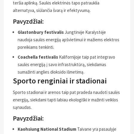
teršia aplinką. Saulės elektrinės tapo patrauklia
alternatyva, siūlančia švarą ir efektyvumą.
Pavyzdžiai:
Glastonbury festivalis
Jungtinėje Karalystėje
naudoja saulės energiją apšvietimui ir mažiems elektros
poreikiams tenkinti.
Coachella festivalis
Kalifornijoje taip pat integravo
saulės energiją į savo infrastruktūrą, siekdamas
sumažinti anglies dioksido išmetimą.
Sporto renginiai ir stadionai
Sporto stadionai ir arenos taip pat pradeda naudoti saulės
energiją, siekdami tapti labiau ekologiški ir mažinti veiklos
sąnaudas.
Pavyzdžiai:
Kaohsiung National Stadium
Taivane yra pasaulyje