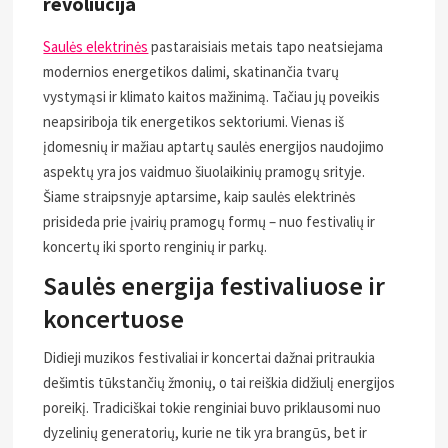
revoliucija
Saulės elektrinės
pastaraisiais metais tapo neatsiejama
modernios energetikos dalimi, skatinančia tvarų
vystymąsi ir klimato kaitos mažinimą. Tačiau jų poveikis
neapsiriboja tik energetikos sektoriumi. Vienas iš
įdomesnių ir mažiau aptartų saulės energijos naudojimo
aspektų yra jos vaidmuo šiuolaikinių pramogų srityje.
Šiame straipsnyje aptarsime, kaip saulės elektrinės
prisideda prie įvairių pramogų formų – nuo festivalių ir
koncertų iki sporto renginių ir parkų.
Saulės energija festivaliuose ir
koncertuose
Didieji muzikos festivaliai ir koncertai dažnai pritraukia
dešimtis tūkstančių žmonių, o tai reiškia didžiulį energijos
poreikį. Tradiciškai tokie renginiai buvo priklausomi nuo
dyzelinių generatorių, kurie ne tik yra brangūs, bet ir