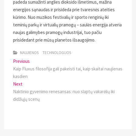
padeda sumažinti anglies dioksido išmetimus, mažina
energijos sąnaudas ir prisideda prie tvaresnės ateities
kūrimo. Nuo muzikos festivalių ir sporto renginių iki
teminių parkų ir virtualių pramogų – saulės energija atveria
naujas galimybes pramogų industrijai, tuo pačiu
prisidedant prie mūsų planetos išsaugojimo.
NAUJIENOS
TECHNOLOGIJOS
Navigacija
Previous
Previous
post:
Kaip Fluxus filosofija gali pakeisti tai, kaip skaitai naujienas
tarp
kasdien
įrašų
Next
Next
post:
Naktinio gyvenimo renesansas: nuo slaptų vakarėlių iki
didžiųjų scenų