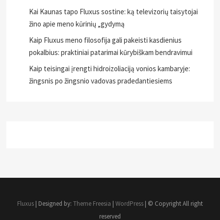
Kai Kaunas tapo Fluxus sostine: ką televizorių taisytojai
žino apie meno kūrinių „gydymą
Kaip Fluxus meno filosofija gali pakeisti kasdienius
pokalbius: praktiniai patarimai kūrybiškam bendravimui
Kaip teisingai įrengti hidroizoliaciją vonios kambaryje:
žingsnis po žingsnio vadovas pradedantiesiems
Fluxus
| Designed by:
Theme Freesia
|
WordPress
| © Copyright All right
reserved