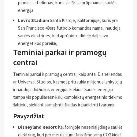
pirmasis stadionas, kuris visiškai aprūpinamas saulės
energija.
Levi’s Stadium
Santa Klaroje, Kalifornijoje, kuris yra
San Francisco 49ers futbolo komandos namai, naudoja
saulės elektrines, kad aprūpintų didelę dalį savo
energetikos poreikių.
Teminiai parkai ir pramogų
centrai
Teminiai parkai ir pramogų centrai, kaip antai Disneilendas
ar Universal Studios, kasmet pritraukia milijonus lankytojų
ir naudoja didžiulius energijos kiekius. Saulės energija
tampa vis populiaresnė šių kompleksų energetinio tiekimo
šaltiniu, siekiant sumažinti išlaidas ir padidinti tvarumą.
Pavyzdžiai:
Disneyland Resort
Kalifornijoje neseniai įdiegė saulės
elektrinę, kuri per metus sumažins išmetamą CO2 kiekį